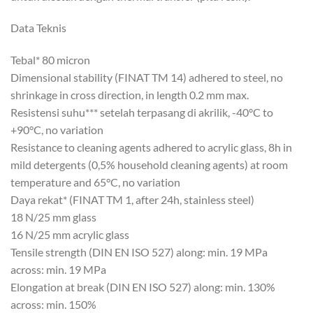
Data Teknis
Tebal* 80 micron
Dimensional stability (FINAT TM 14) adhered to steel, no
shrinkage in cross direction, in length 0.2 mm max.
Resistensi suhu*** setelah terpasang di akrilik, -40°C to
+90°C, no variation
Resistance to cleaning agents adhered to acrylic glass, 8h in
mild detergents (0,5% household cleaning agents) at room
temperature and 65°C, no variation
Daya rekat* (FINAT TM 1, after 24h, stainless steel)
18 N/25 mm glass
16 N/25 mm acrylic glass
Tensile strength (DIN EN ISO 527) along: min. 19 MPa
across: min. 19 MPa
Elongation at break (DIN EN ISO 527) along: min. 130%
across: min. 150%