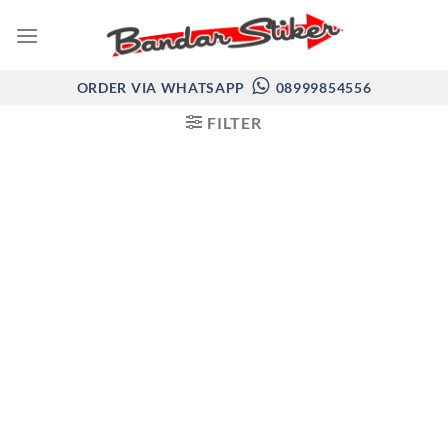
Skip
to
content
ORDER VIA WHATSAPP
08999854556
FILTER