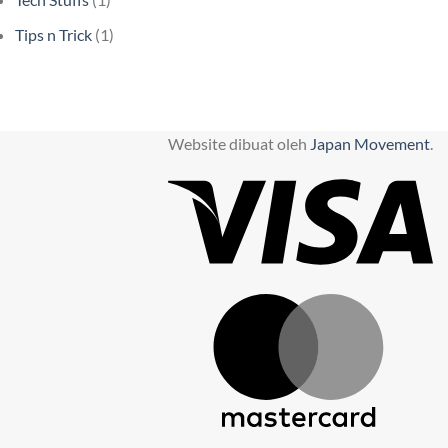
Tips n Trick
(1)
Website dibuat oleh
Japan Movement
.
Vi
M
C