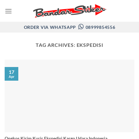
Skip
to
content
ORDER VIA WHATSAPP
08999854556
TAG ARCHIVES:
EKSPEDISI
17
Apr
Ongkos Kirim Kurir Ekspedisi Kargo Udara Indonesia