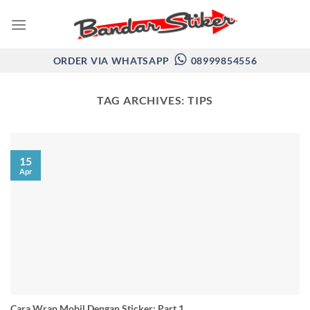
Skip
to
content
ORDER VIA WHATSAPP
08999854556
TAG ARCHIVES:
TIPS
15
Apr
Cara Wrap Mobil Dengan Sticker: Part 1